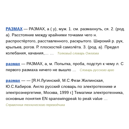
РАЗМАХ
— РАЗМАХ, а ( у), муж. 1. см. размахнуть, ся. 2. (род.
а). Расстояние между крайними точками чего н.
распростёртого, расставленного, раскрытого. Широкий р. рук,
крыльев, рогов. Р. плоскостей самолёта. 3. (род. а). Предел
колебания, качания,… …
Толковый словарь Ожегова
размах
— РАЗМАХ, а, м. Попытка, проба, подступ к чему л. С
первого размаха ничего не вышло …
Словарь русского арго
размах
— — [Я.Н.Лугинский, М.С.Фези Жилинская,
Ю.С.Кабиров. Англо русский словарь по электротехнике и
электроэнергетике, Москва, 1999 г.] Тематики электротехника,
основные понятия EN spanswingpeak to peak value …
Справочник технического переводчика