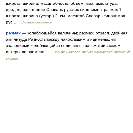
широта; ширина, масштабность, объем, мах, амплитуда,
предел, расстояние Словарь русских синонимов. размах 1.
широта; ширина (устар.) 2. см. масштаб Словарь синонимов
рус …
Словарь синонимов
размах
— колеблющейся величины; размах; отрасл. двойная
амплитуда Разность между наибольшим и наименьшим
значениями колеблющейся величины в рассматриваемом
интервале времени …
Политехнический терминологический толковый
словарь