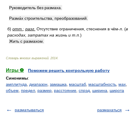
Руководитель без размаха.
Разма́х строительства, преобразований.
б)
отт.
;
разг.
Отсутствие ограничения, стеснения в чём-л.
(
в
расходах, затратах на жизнь и т.п.
)
Жить с размахом.
Словарь многих выражений
.
2014
.
Игры ⚽
Поможем решить контрольную работу
Синонимы
:
амплитуда
,
диапазон
,
замашка
,
масштаб
,
масштабность
,
мах
,
объем
,
предел
,
размер
,
расстояние
,
спрэд
,
ширина
,
широта
разматываться
размахаться