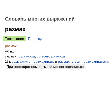
Словарь многих выражений
размах
Толкование
Перевод
размах
-а;
м.
см. тж.
с размаха
,
со всего размаха
1)
к
размахнуть
-
размахивать
и
размахнуться
-
размахиваться
.
При неосторожном размахе можно пораниться.