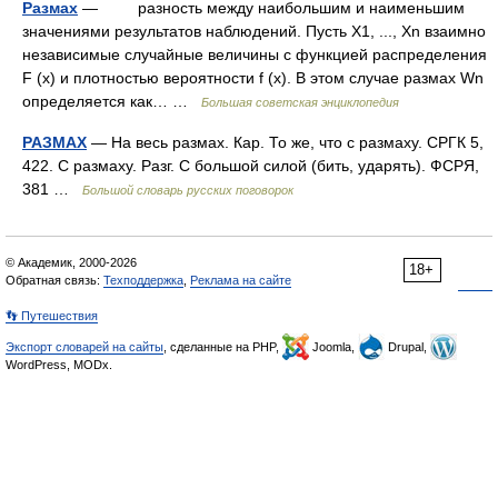
Размах
— разность между наибольшим и наименьшим
значениями результатов наблюдений. Пусть X1, ..., Xn взаимно
независимые случайные величины с функцией распределения
F (x) и плотностью вероятности f (x). В этом случае размах Wn
определяется как… …
Большая советская энциклопедия
РАЗМАХ
— На весь размах. Кар. То же, что с размаху. СРГК 5,
422. С размаху. Разг. С большой силой (бить, ударять). ФСРЯ,
381 …
Большой словарь русских поговорок
© Академик, 2000-2026
18+
Обратная связь:
Техподдержка
,
Реклама на сайте
👣 Путешествия
Экспорт словарей на сайты
, сделанные на PHP,
Joomla,
Drupal,
WordPress, MODx.